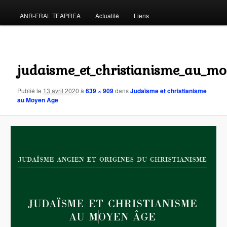
principal
ANR-FRAL TEAPREA
Actualité
Liens
au
contenu
Navigat
des
principal
judaisme_et_christianisme_au_m
images
Publié le
13 avril 2020
à
639 × 909
dans
Judaïsme et christianisme
au Moyen Âge