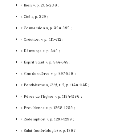
« Bien », p. 205‑206 ;
« Ciel », p. 329 ;
« Conversion », p. 394‑395 ;
« Création », p. 411‑412 ;
« Démiurge », p. 449 ;
« Esprit Saint », p. 544‑545 ;
« Fins dernières », p. 597‑598 ;
« Panthéisme »,
Ibid.
, t. 2, p. 1144‑1145 ;
« Pères de l’Église », p. 1194‑1196 ;
« Providence », p. 1268‑1269 ;
« Rédemption », p. 1297‑1299 ;
« Salut (sotériologie) », p. 1387 ;