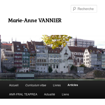
Rech
Marie-Anne VANNIER
Menu
Articles
Accueil
Curriculum vitae
Livres
Aller
principal
ANR-FRAL TEAPREA
Actualité
Liens
au