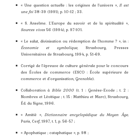
« Une question actuelle : les origines de l’univers »,
Il est
une foi
38-39 (1991), p. 10‑12 ; 33.
« S. Anselme. L’Europe du savoir et de la spiritualité »,
Sources vives
56 (1994), p. 97‑101.
« Le salut, divinisation ou rédemption de l’homme ? », in :
Économie et symbolique
, Strasbourg, Presses
Universitaires de Strasbourg, 1994, p. 51‑69.
Corrigé de l’épreuve de culture générale pour le concours
des Écoles de commerce (ESCO : École supérieure de
commerce et d’organisation, Grenoble).
Collaboration à
Bible 2000
(t. 1 : Genèse-Exode ; t. 2 :
Nombres et Lévitique ; t. 15 : Matthieu et Marc), Strasbourg,
Éd. du Signe, 1996.
« Amitié »,
Dictionnaire encyclopédique du Moyen Âge,
Paris, Cerf, 1997, t. 1, p. 56-57 ;
« Apophatique ; cataphatique », p. 98 ;