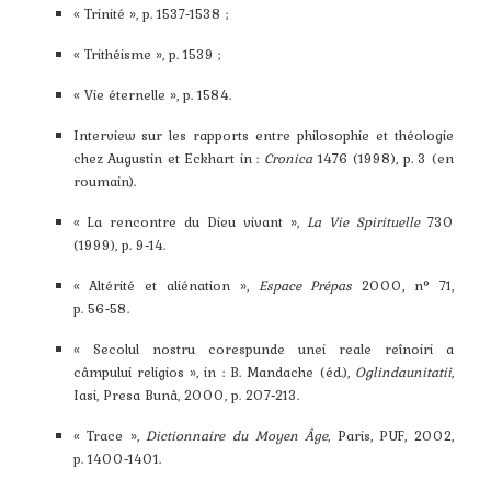
« Trinité », p. 1537‑1538 ;
« Trithéisme », p. 1539 ;
« Vie éternelle », p. 1584.
Interview sur les rapports entre philosophie et théologie
chez Augustin et Eckhart in :
Cronica
1476 (1998), p. 3 (en
roumain).
« La rencontre du Dieu vivant »,
La Vie Spirituelle
730
(1999), p. 9‑14.
« Altérité et aliénation »,
Espace Prépas
2000, n° 71,
p. 56‑58.
« Secolul nostru corespunde unei reale reînoiri a
câmpului religios », in : B. Mandache (éd.),
Oglindaunitatii
,
Iasi, Presa Bunâ, 2000, p. 207‑213.
« Trace »,
Dictionnaire du Moyen Âge
, Paris, PUF, 2002,
p. 1400‑1401.