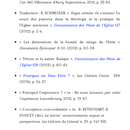
l’an Mil
, Villeneuve d’Ascq, Septentrion, 2011, p. 25‑33.
Traduction : R. SCHNEIDER, «
Voyez comme ils s’aiment
. Le
souci des pauvres dans la théologie et la pratique de
l’Eglise ancienne »,
Connaissance des Pères de l’Eglise
127
(2012), p. 2-4.
« Les dimensions de la beauté du visage du Christ »,
Documents Épiscopat
9-10 (2012), p. 30-39.
« Trèves et la sainte Tunique »,
Connaissance des Pères de
l’Eglise
129
(2013), p. 60-61.
«
Pourquoi un Dieu Père
? »,
Les Cahiers Croire
299
(2015), p. 24-27.
« Pourquoi l’espérance ? » in :
Ne nous laissons pas voler
l’espérance
, Luxembourg, 2015, p. 73-97.
« L’exception concordataire », in : B. BETHOUART, B.
POUCET (dir.),
La laïcité : enracinements, enjeux et
perspectives, Les Cahiers du Littoral
n. 23, p. 147-155.