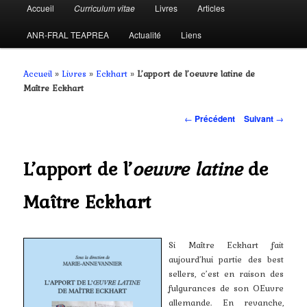
Menu
Accueil
Curriculum vitae
Livres
Articles
Aller
principal
ANR-FRAL TEAPREA
Actualité
Liens
au
contenu
Accueil
»
Livres
»
Eckhart
»
L’apport de l’oeuvre latine de
Maître Eckhart
principal
Navigation
←
Précédent
Suivant
→
des
articles
L’apport de l’
oeuvre latine
de
Maître Eckhart
Si Maître Eckhart fait
aujourd’hui partie des best
sellers, c’est en raison des
fulgurances de son OEuvre
allemande. En revanche,