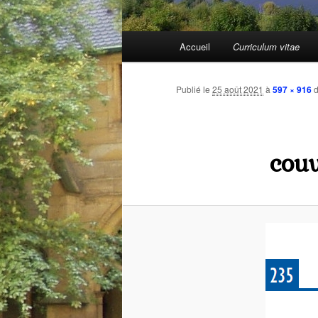
Menu
Accueil
Curriculum vitae
Aller
principal
au
Publié le
25 août 2021
à
597 × 916
d
contenu
couv
principal