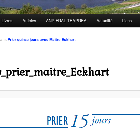
Livres
Articles
ANR-FRAL TEAPREA
Actualité
Liens
ans
Prier quinze jours avec Maître Eckhart
_prier_maitre_Eckhart