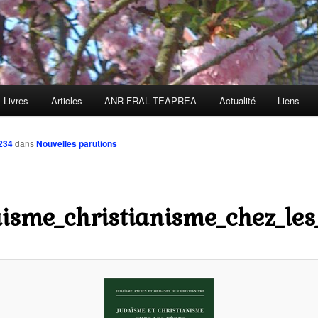
Livres
Articles
ANR-FRAL TEAPREA
Actualité
Liens
234
dans
Nouvelles parutions
isme_christianisme_chez_les