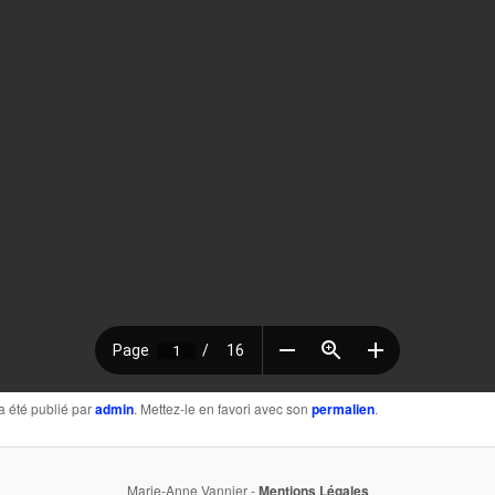
a été publié par
admin
. Mettez-le en favori avec son
permalien
.
Marie-Anne Vannier -
Mentions Légales