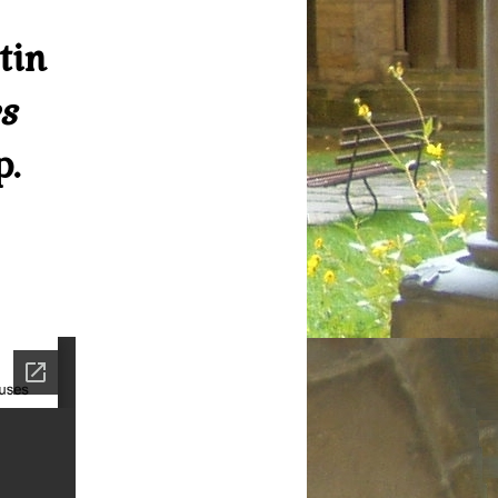
tin
s
p.