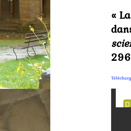
« La
dans
scie
296
Télécharg