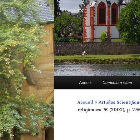
Menu
Accueil
Curriculum vitae
Aller
principal
au
Accueil
»
Articles Scientifiqu
religieuses 76 (2002), p. 29
contenu
principal