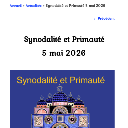
contenu
Accueil
»
Actualités
»
Synodalité et Primauté 5 mai 2026
principal
Navigation
←
Précédent
des
articles
Synodalité et Primauté
5 mai 2026