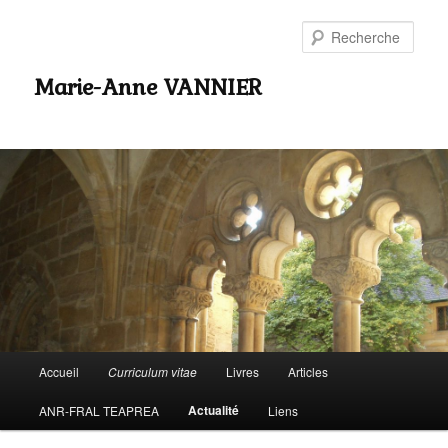
Rech
Marie-Anne VANNIER
Menu
Accueil
Curriculum vitae
Livres
Articles
Aller
principal
Actualité
ANR-FRAL TEAPREA
Liens
au