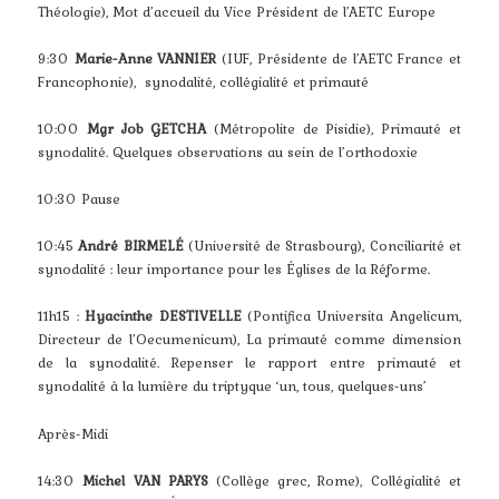
Théologie), Mot d’accueil du Vice Président de l’AETC Europe
9:30
Marie-Anne VANNIER
(IUF, Présidente de l’AETC France et
Francophonie), synodalité, collégialité et primauté
10:00
Mgr Job GETCHA
(Métropolite de Pisidie), Primauté et
synodalité. Quelques observations au sein de l’orthodoxie
10:30 Pause
10:45
André BIRMELÉ
(Université de Strasbourg), Conciliarité et
synodalité : leur importance pour les Églises de la Réforme.
11h15 :
Hyacinthe DESTIVELLE
(Pontifica Universita Angelicum,
Directeur de l’Oecumenicum), La primauté comme dimension
de la synodalité. Repenser le rapport entre primauté et
synodalité à la lumière du triptyque ‘un, tous, quelques-uns’
Après-Midi
14:30
Michel VAN PARYS
(Collège grec, Rome), Collégialité et