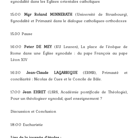
synodalité dans les Églises orientales catholiques
15:00
Mgr Roland MINNERATH
(Université de Strasbourg),
Synodalité et Primauté dans le dialogue catholiques-orthodoxes
15:30 Pause
16:00
Peter DE MEY
(KU Leuven), La place de l’évêque de
Rome dans une Église synodale : du pape François au pape
Léon XIV
16:30
Jean-Claude LAGARRIGUE
(ERMR), Primauté et
conciliarité : Nicolas de Cues et le Concile de Bâle.
17:00
Jean EHRET
(LSRS, Académie pontificale de Théologie),
Pour un théologiser synodal, quel enseignement ?
Discussion et Conclusion
18:00 Eucharistie
Lieu de la journée d’études :