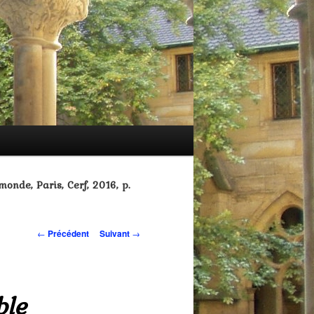
 monde, Paris, Cerf, 2016, p.
Navigation
←
Précédent
Suivant
→
des
articles
ble