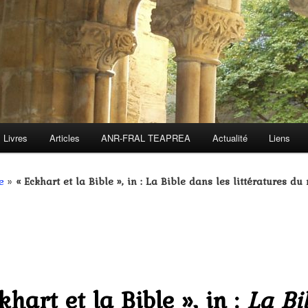
Livres
Articles
ANR-FRAL TEAPREA
Actualité
Liens
e
»
« Eckhart et la Bible », in : La Bible dans les littératures du
khart et la Bible », in :
La Bi