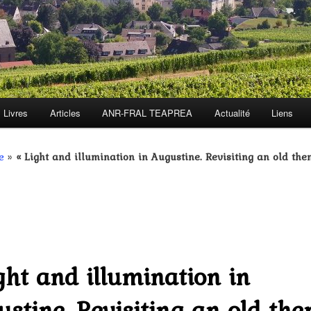
Livres
Articles
ANR-FRAL TEAPREA
Actualité
Liens
e
»
« Light and illumination in Augustine. Revisiting an old them
ght and illumination in
stine. Revisiting an old th