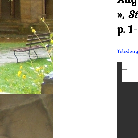
»,
St
p. 1-
Télécharg