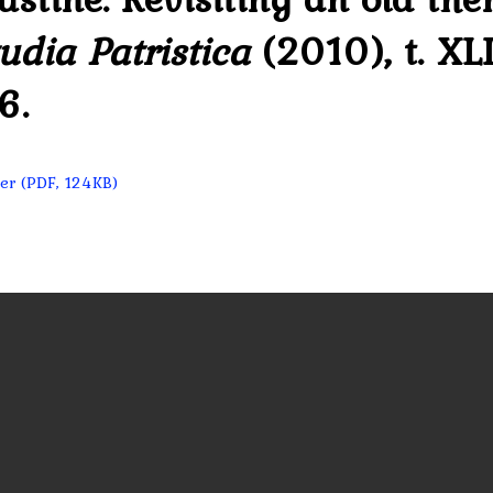
udia Patristica
(2010), t. XL
6.
er (PDF, 124KB)