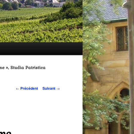
e », Studia Patristica
Navigation
←
Précédent
Suivant
→
des
articles
eme