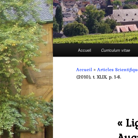
Menu
Accueil
Curriculum vitae
Aller
principal
au
Accueil
»
Articles Scientifiqu
(2010), t. XLIX, p. 1-6.
contenu
principal
« Li
Augu