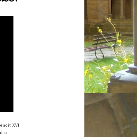
enoît XVI
ud a