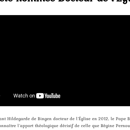
t Hildegarde de Bingen docteur de l´Église en 2012, le Pape B
connaître l´apport théologique décisif de celle que Régine Perno