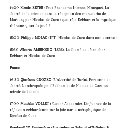
14:30
Kirstin ZEYER
(Titus Brandsma Instiuut, Nimègue), La
liberté de la science dans la réception des manuscrits de
Marburg par Nicolas de Cues : quel rôle Eckhart et la mystique
rhénane y ont-ils joué ?
15:00
Philippe MOLAC
(IPT), Nicolas de Cues dans son contexte
15:30
Alberto AMBROSIO
(LSRS), La liberté de l’être chez
Eckhart et Nicolas de Cues
Pause
16:30
Gianluca CUOZZO
(Université de Turin), Personne et
liberté. L’anthropologie d’Eckhart et de Nicolas de Cues, au
miroir de l’absolu
17:00
Matthias VOLLET
(Kueser Akademie), L’influence de la
réflexion eckhartienne sur la joie sur la métaphysique de
Nicolas de Cues
Vendredi 20 Septembre (Luxembourg School of Religion &