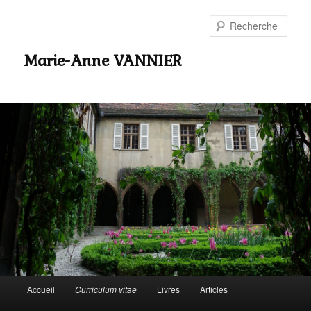
Rech
Marie-Anne VANNIER
Menu
Accueil
Curriculum vitae
Livres
Articles
Aller
principal