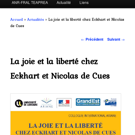
ANR-FRAL TEAPREA
Actualité
Liens
au
contenu
Accueil
»
Actualités
»
La joie et la liberté chez Eckhart et Nicolas
de Cues
principal
Navigation
←
Précédent
Suivant
→
des
articles
La joie et la liberté chez
Eckhart et Nicolas de Cues