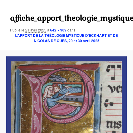
contenu
Navigat
des
principal
affiche_apport_theologie_mystiqu
images
Publié le
21 avril 2025
à
642 × 909
dans
L’APPORT DE LA THÉOLOGIE MYSTIQUE D’ECKHART ET DE
NICOLAS DE CUES, 29 et 30 avril 2025