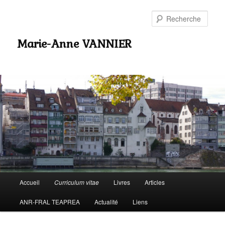
Rech
Marie-Anne VANNIER
Menu
Accueil
Curriculum vitae
Livres
Articles
Aller
principal
ANR-FRAL TEAPREA
Actualité
Liens
au