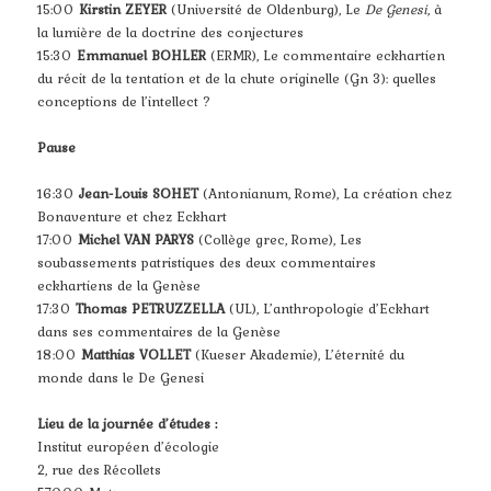
15:00
Kirstin ZEYER
(Université de Oldenburg), Le
De Genesi
, à
la lumière de la doctrine des conjectures
15:30
Emmanuel BOHLER
(ERMR), Le commentaire eckhartien
du récit de la tentation et de la chute originelle (Gn 3): quelles
conceptions de l’intellect ?
Pause
16:30
Jean-Louis SOHET
(Antonianum, Rome), La création chez
Bonaventure et chez Eckhart
17:00
Michel VAN PARYS
(Collège grec, Rome), Les
soubassements patristiques des deux commentaires
eckhartiens de la Genèse
17:30
Thomas PETRUZZELLA
(UL), L’anthropologie d’Eckhart
dans ses commentaires de la Genèse
18:00
Matthias VOLLET
(Kueser Akademie), L’éternité du
monde dans le De Genesi
Lieu de la journée d’études :
Institut européen d’écologie
2, rue des Récollets