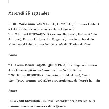
Mercredi 25 septembre
09:30
Marie-Anne VANNIER
(UL, ERMR, IUF), Pourquoi Eckhart
a-t-il écrit deux commentaires de la Genèse ?
10:00
Harald SCHWAETZER
(Kueser Akademie, Université de
Stuttgart), Penser l’origine. Le
De genesi
, dans le cadre de la
réception d’Eckhart dans les
Opuscula
de Nicolas de Cues
Pause
11:00
Jean-Claude LAGARRIGUE
(ERMR), L’héritage eckhartien
dans la conception cuséenne de la création divine
11:30
Tilman BORSCHE
(Université de Hildesheim),
Idem
identificare
, comme créativité caractéristique de l’esprit humain
Pause
14:30
Jean DEVRIENDT
(ERMR), Les variations dans les deux
commentaires eckhartiens de la Genèse