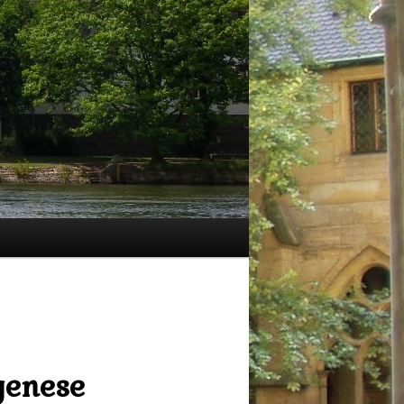
Navigation
des
images
genese