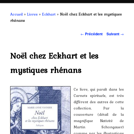
contenu
Accueil
»
Livres
»
Eckhart
»
Noël chez Eckhart et les mystiques
rhénans
principal
Navigation
←
Précédent
Suivant
→
des
articles
Noël chez Eckhart et les
mystiques rhénans
Ce livre, qui paraît dans les
Carnets spirituels, est très
différent des autres de cette
collection. Par la
couverture (détail de la
magnifique Nativité de
Martin Schongauer)
comme par les illustrations