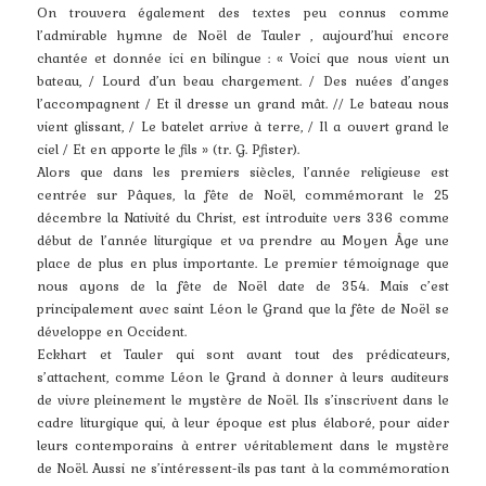
On trouvera également des textes peu connus comme
l’admirable hymne de Noël de Tauler , aujourd’hui encore
chantée et donnée ici en bilingue : « Voici que nous vient un
bateau, / Lourd d’un beau chargement. / Des nuées d’anges
l’accompagnent / Et il dresse un grand mât. // Le bateau nous
vient glissant, / Le batelet arrive à terre, / Il a ouvert grand le
ciel / Et en apporte le fils » (tr. G. Pfister).
Alors que dans les premiers siècles, l’année religieuse est
centrée sur Pâques, la fête de Noël, commémorant le 25
décembre la Nativité du Christ, est introduite vers 336 comme
début de l’année liturgique et va prendre au Moyen Âge une
place de plus en plus importante. Le premier témoignage que
nous ayons de la fête de Noël date de 354. Mais c’est
principalement avec saint Léon le Grand que la fête de Noël se
développe en Occident.
Eckhart et Tauler qui sont avant tout des prédicateurs,
s’attachent, comme Léon le Grand à donner à leurs auditeurs
de vivre pleinement le mystère de Noël. Ils s’inscrivent dans le
cadre liturgique qui, à leur époque est plus élaboré, pour aider
leurs contemporains à entrer véritablement dans le mystère
de Noël. Aussi ne s’intéressent-ils pas tant à la commémoration