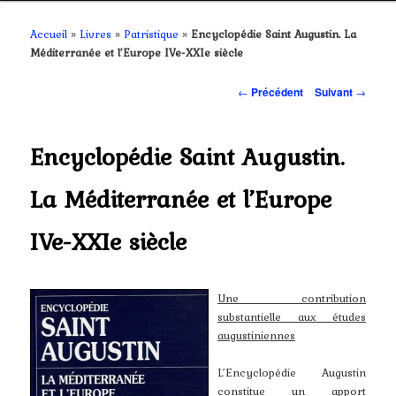
contenu
Accueil
»
Livres
»
Patristique
»
Encyclopédie Saint Augustin. La
Méditerranée et l’Europe IVe-XXIe siècle
principal
Navigation
←
Précédent
Suivant
→
des
articles
Encyclopédie Saint Augustin.
La Méditerranée et l’Europe
IVe-XXIe siècle
Une contribution
substantielle aux études
augustiniennes
L’Encyclopédie Augustin
constitue un apport