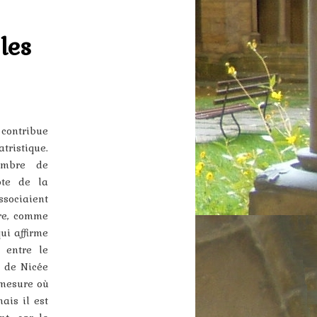
articles
les
ontribue
ristique.
ombre de
pte de la
ssociaient
ire, comme
ui affirme
e entre le
le de Nicée
 mesure où
ais il est