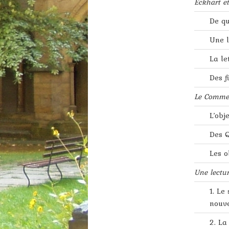
Eckhart et
De qu
Une l
La le
Des f
Le Commen
L’obj
Des Q
Les o
Une lectu
1. Le
nouve
2. L