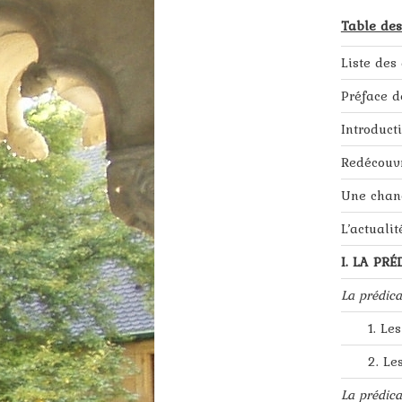
Table des
Liste des
Préface d
Introduct
Redécouvr
Une chanc
L’actualit
I. LA PR
La prédica
1. Le
2. Le
La prédic