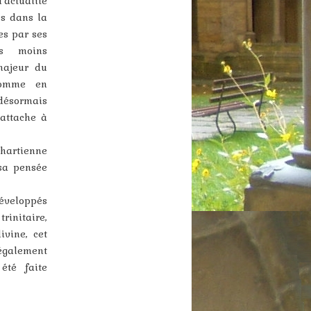
’actualité
es dans la
es par ses
as moins
majeur du
comme en
désormais
’attache à
khartienne
 sa pensée
éveloppés
rinitaire,
ivine, cet
 également
été faite