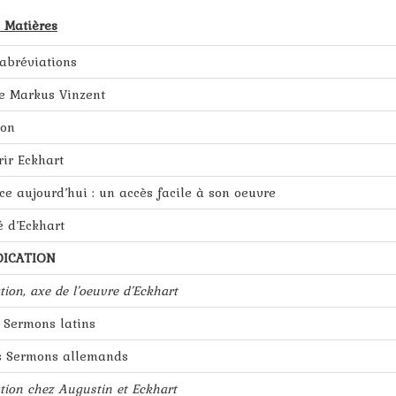
 Matières
 abréviations
e Markus Vinzent
ion
ir Eckhart
e aujourd’hui : un accès facile à son oeuvre
é d’Eckhart
ÉDICATION
tion, axe de l’oeuvre d’Eckhart
s Sermons latins
s Sermons allemands
ation chez Augustin et Eckhart