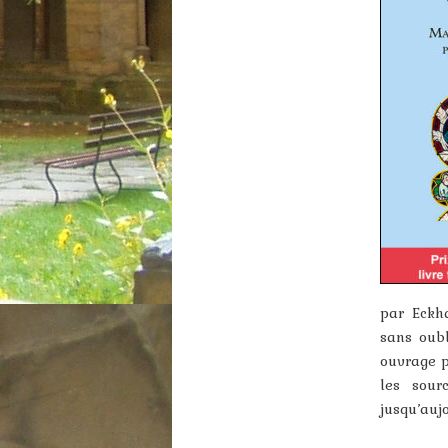
par Eckha
sans oubl
ouvrage p
les sour
jusqu’aujo