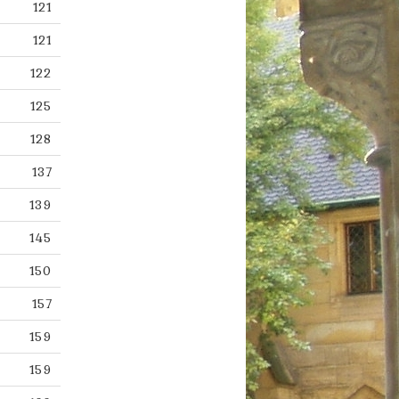
121
121
122
125
128
137
139
145
150
157
159
159