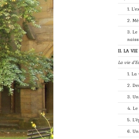
1. L’
2. Mé
3. Le
naiss
II. LA VI
La vie d’E
1. La
2. De
3. Un
4. Le
5. L’
6. Un