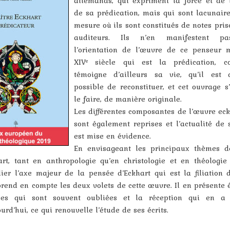
allemands, qui expriment la force et de l
de sa prédication, mais qui sont lacunair
mesure où ils sont constitués de notes pris
auditeurs. Ils n’en manifestent p
l’orientation de l’œuvre de ce penseur 
XIV
siècle qui est la prédication, 
e
témoigne d’ailleurs sa vie, qu’il est 
possible de reconstituer, et cet ouvrage s
le faire, de manière originale.
Les différentes composantes de l’œuvre ec
sont également reprises et l’actualité de
est mise en évidence.
En envisageant les principaux thèmes d
rt, tant en anthropologie qu’en christologie et en théologie t
ier l’axe majeur de la pensée d’Eckhart qui est la filiation d
rend en compte les deux volets de cette œuvre. Il en présente
ces qui sont souvent oubliées et la réception qui en a 
urd’hui, ce qui renouvelle l’étude de ses écrits.