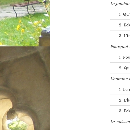
Le fondat
1. Qu
2. Ec
3. L’
Pourquoi E
1. Po
2. Qu
L’homme n
1. Le
2. L’
3. Ec
La naissa